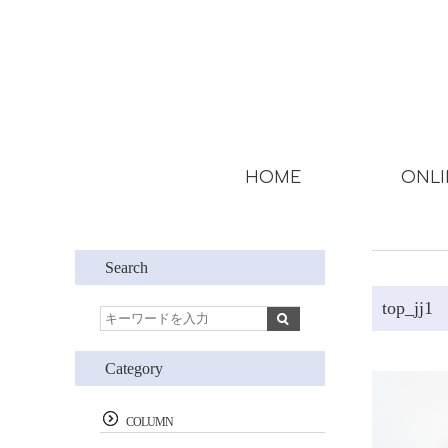
HOME
ONLI
Search
top_jj1
Category
COLUMN